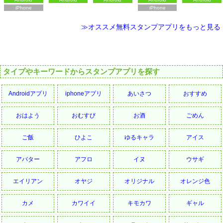
iPhone
iPhone
≫オススメ無料スタンプアプリをもっと見る
タイプやキーワードからスタンプアプリを探す
Androidアプリ
iphoneアプリ
あいさつ
おすすめ
おはよう
おむすび
お酒
ごめん
ご飯
ひよこ
ゆるキャラ
アイス
アバター
アフロ
イヌ
ウサギ
エイリアン
オヤジ
オリジナル
オレンジ色
カメ
カワイイ
キモカワ
ギャル