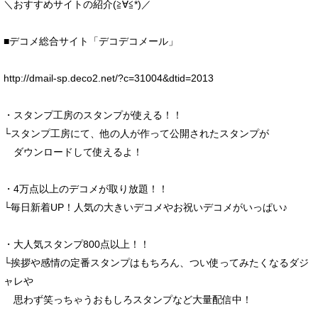
＼おすすめサイトの紹介(≧∀≦*)／
■デコメ総合サイト「デコデコメール」
http://dmail-sp.deco2.net/?c=31004&dtid=2013
・スタンプ工房のスタンプが使える！！
└スタンプ工房にて、他の人が作って公開されたスタンプが
ダウンロードして使えるよ！
・4万点以上のデコメが取り放題！！
└毎日新着UP！人気の大きいデコメやお祝いデコメがいっぱい♪
・大人気スタンプ800点以上！！
└挨拶や感情の定番スタンプはもちろん、つい使ってみたくなるダジ
ャレや
思わず笑っちゃうおもしろスタンプなど大量配信中！