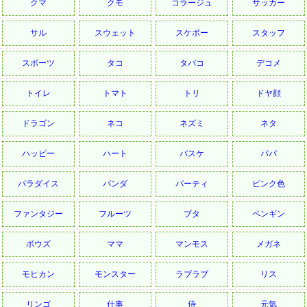
クマ
クモ
コラージュ
サッカー
サル
スウェット
スケボー
スタッフ
スポーツ
タコ
タバコ
デコメ
トイレ
トマト
トリ
ドヤ顔
ドラゴン
ネコ
ネズミ
ネタ
ハッピー
ハート
バスケ
パパ
パラダイス
パンダ
パーティ
ピンク色
ファンタジー
フルーツ
ブタ
ペンギン
ボウズ
ママ
マンモス
メガネ
モヒカン
モンスター
ラブラブ
リス
リンゴ
仕事
侍
元気