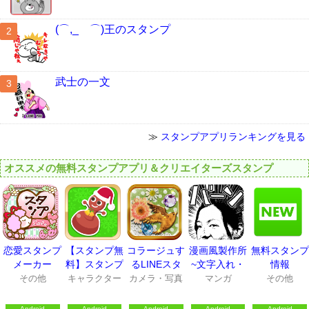
(⌒,_ゝ⌒)王のスタンプ
武士の一文
≫
スタンプアプリランキングを見る
オススメの無料スタンプアプリ＆クリエイターズスタンプ
恋愛スタンプ
【スタンプ無
コラージュす
漫画風製作所
無料スタンプ
メーカー
料】スタンプ
るLINEスタ
~文字入れ・
情報
×スタンプ LI
ンプ共有は､
ふきだしスタ
その他
キャラクター
カメラ・写真
マンガ
その他
NEスタンプ/
Collon(コロ
ンプ対応!!~
デコメ
ン)
Android
Android
Android
Android
Android