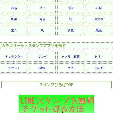
赤色
辛い
部屋
野球
野菜
青色
靴
顔文字
驚き
魚
黄色
黒色
カテゴリーからスタンプアプリを探す
キャラクター
マンガ
カメラ・写真
セリフ
イラスト
動物
文字
その他
スタンプひろばTOP