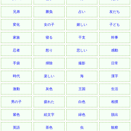
兄弟
勝負
占い
友だち
変化
女の子
嬉しい
子ども
家族
寝る
干支
幹事
忍者
怒り
悲しい
感動
手袋
掃除
撮影
日常
時代
楽しい
海
漢字
激動
灰色
王国
生活
男の子
疲れた
白色
相撲
紫色
絵文字
緑色
脱出
英語
茶色
虫
観察