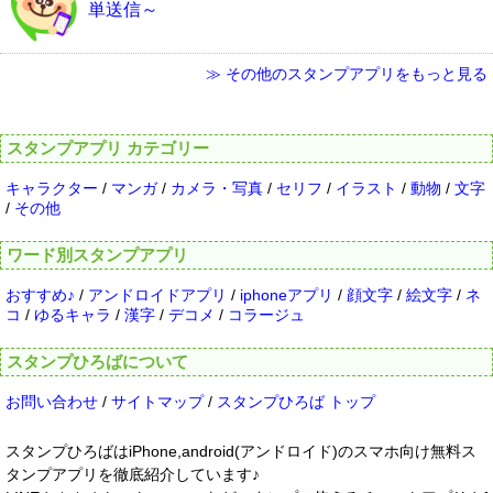
単送信～
≫ その他のスタンプアプリをもっと見る
スタンプアプリ カテゴリー
キャラクター
/
マンガ
/
カメラ・写真
/
セリフ
/
イラスト
/
動物
/
文字
/
その他
ワード別スタンプアプリ
おすすめ♪
/
アンドロイドアプリ
/
iphoneアプリ
/
顔文字
/
絵文字
/
ネ
コ
/
ゆるキャラ
/
漢字
/
デコメ
/
コラージュ
スタンプひろばについて
お問い合わせ
/
サイトマップ
/
スタンプひろば トップ
スタンプひろばはiPhone,android(アンドロイド)のスマホ向け無料ス
タンプアプリを徹底紹介しています♪