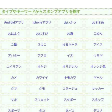
タイプやキーワードからスタンプアプリを探す
Androidアプリ
iphoneアプリ
あいさつ
おすすめ
おはよう
おむすび
お酒
ごめん
ご飯
ひよこ
ゆるキャラ
アイス
アバター
アフロ
イヌ
ウサギ
エイリアン
オヤジ
オリジナル
オレンジ色
カメ
カワイイ
キモカワ
ギャル
クマ
クモ
コラージュ
サッカー
サル
スウェット
スケボー
スタッフ
スポーツ
タコ
タバコ
デコメ