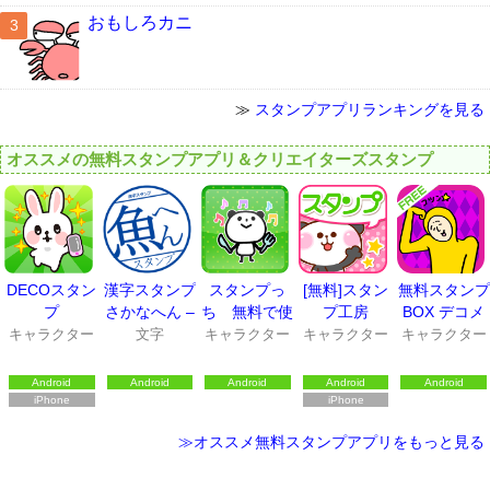
おもしろカニ
≫
スタンプアプリランキングを見る
オススメの無料スタンプアプリ＆クリエイターズスタンプ
DECOスタン
漢字スタンプ
スタンプっ
[無料]スタン
無料スタンプ
プ
さかなへん –
ち 無料で使
プ工房
BOX デコメ
無料で使える
えるスタンプ
スタンプ全部
キャラクター
文字
キャラクター
キャラクター
キャラクター
スタンプアプ
アプリ
無料
リ
Android
Android
Android
Android
Android
iPhone
iPhone
≫オススメ無料スタンプアプリをもっと見る