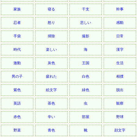
家族
寝る
干支
幹事
忍者
怒り
悲しい
感動
手袋
掃除
撮影
日常
時代
楽しい
海
漢字
激動
灰色
王国
生活
男の子
疲れた
白色
相撲
紫色
絵文字
緑色
脱出
英語
茶色
虫
観察
赤色
辛い
部屋
野球
野菜
青色
靴
顔文字