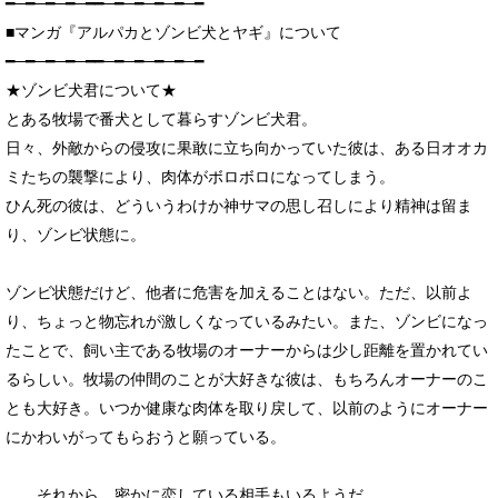
━─━─━─━─━━─━─━─━─━─━
■マンガ『アルパカとゾンビ犬とヤギ』について
━─━─━─━─━━─━─━─━─━─━
★ゾンビ犬君について★
とある牧場で番犬として暮らすゾンビ犬君。
日々、外敵からの侵攻に果敢に立ち向かっていた彼は、ある日オオカ
ミたちの襲撃により、肉体がボロボロになってしまう。
ひん死の彼は、どういうわけか神サマの思し召しにより精神は留ま
り、ゾンビ状態に。
ゾンビ状態だけど、他者に危害を加えることはない。ただ、以前よ
り、ちょっと物忘れが激しくなっているみたい。また、ゾンビになっ
たことで、飼い主である牧場のオーナーからは少し距離を置かれてい
るらしい。牧場の仲間のことが大好きな彼は、もちろんオーナーのこ
とも大好き。いつか健康な肉体を取り戻して、以前のようにオーナー
にかわいがってもらおうと願っている。
……それから、密かに恋している相手もいるようだ。