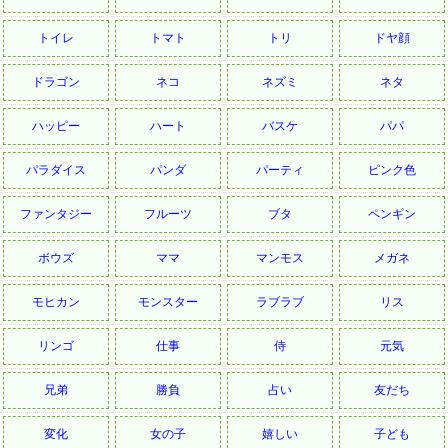
トイレ
トマト
トリ
ドヤ顔
ドラゴン
ネコ
ネズミ
ネタ
ハッピー
ハート
バスケ
パパ
パラダイス
パンダ
パーティ
ピンク色
ファンタジー
フルーツ
ブタ
ペンギン
ボウズ
ママ
マンモス
メガネ
モヒカン
モンスター
ラブラブ
リス
リンゴ
仕事
侍
元気
兄弟
勝負
占い
友だち
変化
女の子
嬉しい
子ども