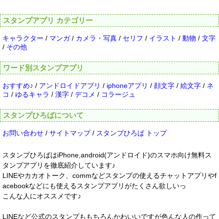
スタンプアプリ カテゴリー
キャラクター
/
マンガ
/
カメラ・写真
/
セリフ
/
イラスト
/
動物
/
文字
/
その他
ワード別スタンプアプリ
おすすめ♪
/
アンドロイドアプリ
/
iphoneアプリ
/
顔文字
/
絵文字
/
ネ
コ
/
ゆるキャラ
/
漢字
/
デコメ
/
コラージュ
スタンプひろばについて
お問い合わせ
/
サイトマップ
/
スタンプひろば トップ
スタンプひろばはiPhone,android(アンドロイド)のスマホ向け無料ス
タンプアプリを徹底紹介しています♪
LINEやカカオトーク、commなどスタンプの使えるチャットアプリやf
acebookなどにも使えるスタンプアプリがたくさん欲しいっ
こんな人にオススメです♪
LINEなど公式のスタンプももちろんかわいいですが色んな人の作って