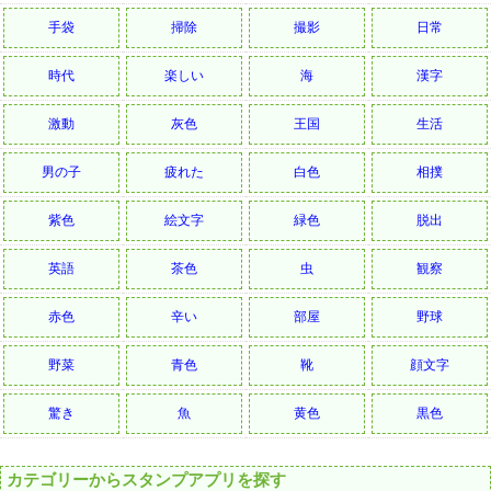
手袋
掃除
撮影
日常
時代
楽しい
海
漢字
激動
灰色
王国
生活
男の子
疲れた
白色
相撲
紫色
絵文字
緑色
脱出
英語
茶色
虫
観察
赤色
辛い
部屋
野球
野菜
青色
靴
顔文字
驚き
魚
黄色
黒色
カテゴリーからスタンプアプリを探す