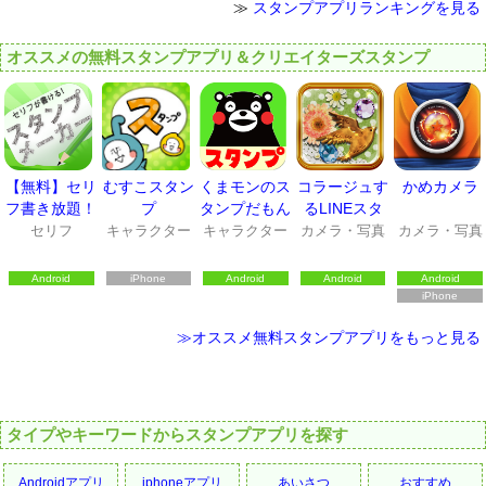
≫
スタンプアプリランキングを見る
オススメの無料スタンプアプリ＆クリエイターズスタンプ
【無料】セリ
むすこスタン
くまモンのス
コラージュす
かめカメラ
フ書き放題！
プ
タンプだもん
るLINEスタ
スタンプメー
ンプ共有は､
セリフ
キャラクター
キャラクター
カメラ・写真
カメラ・写真
カー
Collon(コロ
ン)
Android
iPhone
Android
Android
Android
iPhone
≫オススメ無料スタンプアプリをもっと見る
タイプやキーワードからスタンプアプリを探す
Androidアプリ
iphoneアプリ
あいさつ
おすすめ