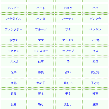
ハッピー
ハート
バスケ
パパ
パラダイス
パンダ
パーティ
ピンク色
ファンタジー
フルーツ
ブタ
ペンギン
ボウズ
ママ
マンモス
メガネ
モヒカン
モンスター
ラブラブ
リス
リンゴ
仕事
侍
元気
兄弟
勝負
占い
友だち
変化
女の子
嬉しい
子ども
家族
寝る
干支
幹事
忍者
怒り
悲しい
感動