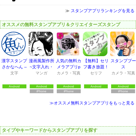
≫
スタンプアプリランキングを見る
オススメの無料スタンプアプリ＆クリエイターズスタンプ
漢字スタンプ
漫画風製作所
人気の無料カ
【無料】セリ
スタンプブー
さかなへん –
~文字入れ・
メラアプリp
フ書き放題！
ス
無料で使える
ふきだしスタ
hotodeco
スタンプメー
文字
マンガ
カメラ・写真
セリフ
カメラ・写真
スタンプアプ
ンプ対応!!~
カー
リ
Android
Android
Android
Android
Android
iPhone
iPhone
iPhone
≫オススメ無料スタンプアプリをもっと見る
タイプやキーワードからスタンプアプリを探す