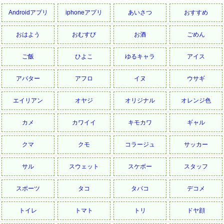
Androidアプリ
iphoneアプリ
あいさつ
おすすめ
おはよう
おむすび
お酒
ごめん
ご飯
ひよこ
ゆるキャラ
アイス
アバター
アフロ
イヌ
ウサギ
エイリアン
オヤジ
オリジナル
オレンジ色
カメ
カワイイ
キモカワ
ギャル
クマ
クモ
コラージュ
サッカー
サル
スウェット
スケボー
スタッフ
スポーツ
タコ
タバコ
デコメ
トイレ
トマト
トリ
ドヤ顔