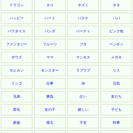
ドラゴン
ネコ
ネズミ
ネタ
ハッピー
ハート
バスケ
パパ
パラダイス
パンダ
パーティ
ピンク色
ファンタジー
フルーツ
ブタ
ペンギン
ボウズ
ママ
マンモス
メガネ
モヒカン
モンスター
ラブラブ
リス
リンゴ
仕事
侍
元気
兄弟
勝負
占い
友だち
変化
女の子
嬉しい
子ども
家族
寝る
干支
幹事