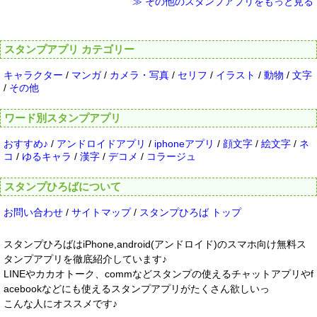
≫ その他のスタンプアプリをもっと見る
スタンプアプリ カテゴリー
キャラクター
/
マンガ
/
カメラ・写真
/
セリフ
/
イラスト
/
動物
/
文字
/
その他
ワード別スタンプアプリ
おすすめ♪
/
アンドロイドアプリ
/
iphoneアプリ
/
顔文字
/
絵文字
/
ネ
コ
/
ゆるキャラ
/
漢字
/
デコメ
/
コラージュ
スタンプひろばについて
お問い合わせ
/
サイトマップ
/
スタンプひろば トップ
スタンプひろばはiPhone,android(アンドロイド)のスマホ向け無料ス
タンプアプリを徹底紹介しています♪
LINEやカカオトーク、commなどスタンプの使えるチャットアプリやf
acebookなどにも使えるスタンプアプリがたくさん欲しいっ
こんな人にオススメです♪