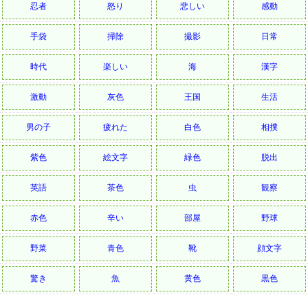
忍者
怒り
悲しい
感動
手袋
掃除
撮影
日常
時代
楽しい
海
漢字
激動
灰色
王国
生活
男の子
疲れた
白色
相撲
紫色
絵文字
緑色
脱出
英語
茶色
虫
観察
赤色
辛い
部屋
野球
野菜
青色
靴
顔文字
驚き
魚
黄色
黒色