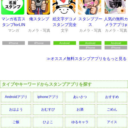
マンガ名言ス
俺スタンプ
絵文字デコメ
スタンプブー
人気の無料カ
タンプforLIN
スタンプ完全
ス
メラアプリp
E
無料★えもじ
hotodeco
マンガ
カメラ・写真
文字
カメラ・写真
カメラ・写真
No.1エモジ
バ+*
iPhone
iPhone
Android
Android
Android
iPhone
iPhone
≫オススメ無料スタンプアプリをもっと見る
タイプやキーワードからスタンプアプリを探す
Androidアプリ
iphoneアプリ
あいさつ
おすすめ
おはよう
おむすび
お酒
ごめん
ご飯
ひよこ
ゆるキャラ
アイス