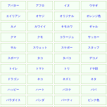
アバター
アフロ
イヌ
ウサギ
エイリアン
オヤジ
オリジナル
オレンジ色
カメ
カワイイ
キモカワ
ギャル
クマ
クモ
コラージュ
サッカー
サル
スウェット
スケボー
スタッフ
スポーツ
タコ
タバコ
デコメ
トイレ
トマト
トリ
ドヤ顔
ドラゴン
ネコ
ネズミ
ネタ
ハッピー
ハート
バスケ
パパ
パラダイス
パンダ
パーティ
ピンク色