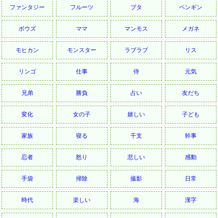
ファンタジー
フルーツ
ブタ
ペンギン
ボウズ
ママ
マンモス
メガネ
モヒカン
モンスター
ラブラブ
リス
リンゴ
仕事
侍
元気
兄弟
勝負
占い
友だち
変化
女の子
嬉しい
子ども
家族
寝る
干支
幹事
忍者
怒り
悲しい
感動
手袋
掃除
撮影
日常
時代
楽しい
海
漢字