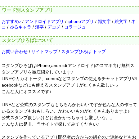
ワード別スタンプアプリ
おすすめ♪
/
アンドロイドアプリ
/
iphoneアプリ
/
顔文字
/
絵文字
/
ネ
コ
/
ゆるキャラ
/
漢字
/
デコメ
/
コラージュ
スタンプひろばについて
お問い合わせ
/
サイトマップ
/
スタンプひろば トップ
スタンプひろばはiPhone,android(アンドロイド)のスマホ向け無料ス
タンプアプリを徹底紹介しています♪
LINEやカカオトーク、commなどスタンプの使えるチャットアプリやf
acebookなどにも使えるスタンプアプリがたくさん欲しいっ
こんな人にオススメです♪
LINEなど公式のスタンプももちろんかわいいですが色んな人の作って
いるスタンプもおもしろい、かわいいものがたくさんありますよ♪
公式スタンプ欲しいけどお金かかっちゃうし厳しいな。。
こんな人は是非、当サイトで探してみてください♪
スタンプを作っているアプリ開発者の方からの紹介のご連絡などもお