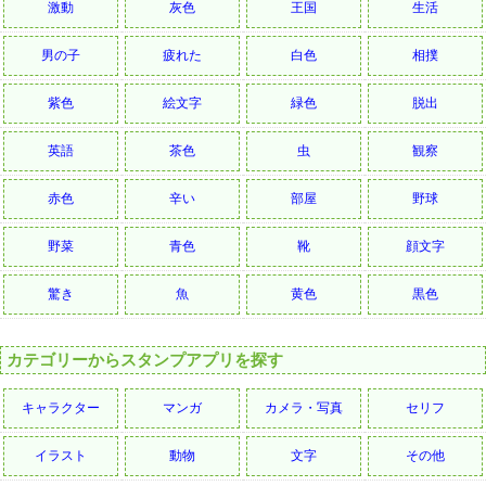
激動
灰色
王国
生活
男の子
疲れた
白色
相撲
紫色
絵文字
緑色
脱出
英語
茶色
虫
観察
赤色
辛い
部屋
野球
野菜
青色
靴
顔文字
驚き
魚
黄色
黒色
カテゴリーからスタンプアプリを探す
キャラクター
マンガ
カメラ・写真
セリフ
イラスト
動物
文字
その他