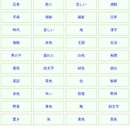
忍者
怒り
悲しい
感動
手袋
掃除
撮影
日常
時代
楽しい
海
漢字
激動
灰色
王国
生活
男の子
疲れた
白色
相撲
紫色
絵文字
緑色
脱出
英語
茶色
虫
観察
赤色
辛い
部屋
野球
野菜
青色
靴
顔文字
驚き
魚
黄色
黒色