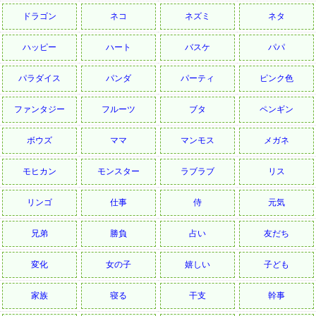
ドラゴン
ネコ
ネズミ
ネタ
ハッピー
ハート
バスケ
パパ
パラダイス
パンダ
パーティ
ピンク色
ファンタジー
フルーツ
ブタ
ペンギン
ボウズ
ママ
マンモス
メガネ
モヒカン
モンスター
ラブラブ
リス
リンゴ
仕事
侍
元気
兄弟
勝負
占い
友だち
変化
女の子
嬉しい
子ども
家族
寝る
干支
幹事