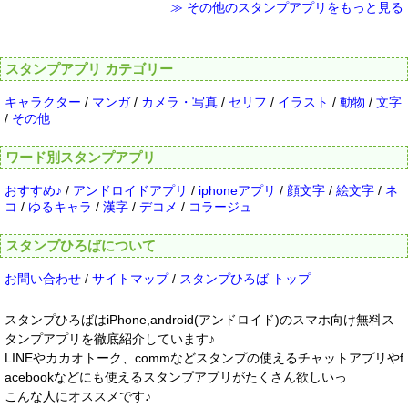
≫ その他のスタンプアプリをもっと見る
スタンプアプリ カテゴリー
キャラクター
/
マンガ
/
カメラ・写真
/
セリフ
/
イラスト
/
動物
/
文字
/
その他
ワード別スタンプアプリ
おすすめ♪
/
アンドロイドアプリ
/
iphoneアプリ
/
顔文字
/
絵文字
/
ネ
コ
/
ゆるキャラ
/
漢字
/
デコメ
/
コラージュ
スタンプひろばについて
お問い合わせ
/
サイトマップ
/
スタンプひろば トップ
スタンプひろばはiPhone,android(アンドロイド)のスマホ向け無料ス
タンプアプリを徹底紹介しています♪
LINEやカカオトーク、commなどスタンプの使えるチャットアプリやf
acebookなどにも使えるスタンプアプリがたくさん欲しいっ
こんな人にオススメです♪