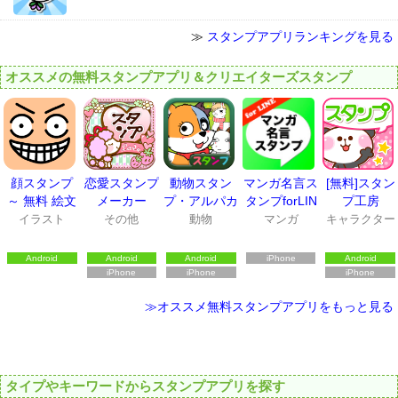
≫
スタンプアプリランキングを見る
オススメの無料スタンプアプリ＆クリエイターズスタンプ
顔スタンプ
恋愛スタンプ
動物スタン
マンガ名言ス
[無料]スタン
～ 無料 絵文
メーカー
プ・アルパカ
タンプforLIN
プ工房
字 スタンプ
とゾンビ犬と
E
イラスト
その他
動物
マンガ
キャラクター
～
ヤギ
Android
Android
Android
iPhone
Android
iPhone
iPhone
iPhone
≫オススメ無料スタンプアプリをもっと見る
タイプやキーワードからスタンプアプリを探す