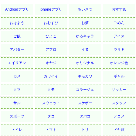
Androidアプリ
iphoneアプリ
あいさつ
おすすめ
おはよう
おむすび
お酒
ごめん
ご飯
ひよこ
ゆるキャラ
アイス
アバター
アフロ
イヌ
ウサギ
エイリアン
オヤジ
オリジナル
オレンジ色
カメ
カワイイ
キモカワ
ギャル
クマ
クモ
コラージュ
サッカー
サル
スウェット
スケボー
スタッフ
スポーツ
タコ
タバコ
デコメ
トイレ
トマト
トリ
ドヤ顔