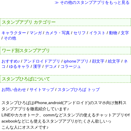
≫ その他のスタンプアプリをもっと見る
スタンプアプリ カテゴリー
キャラクター
/
マンガ
/
カメラ・写真
/
セリフ
/
イラスト
/
動物
/
文字
/
その他
ワード別スタンプアプリ
おすすめ♪
/
アンドロイドアプリ
/
iphoneアプリ
/
顔文字
/
絵文字
/
ネ
コ
/
ゆるキャラ
/
漢字
/
デコメ
/
コラージュ
スタンプひろばについて
お問い合わせ
/
サイトマップ
/
スタンプひろば トップ
スタンプひろばはiPhone,android(アンドロイド)のスマホ向け無料ス
タンプアプリを徹底紹介しています♪
LINEやカカオトーク、commなどスタンプの使えるチャットアプリやf
acebookなどにも使えるスタンプアプリがたくさん欲しいっ
こんな人にオススメです♪