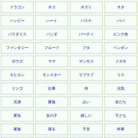
ドラゴン
ネコ
ネズミ
ネタ
ハッピー
ハート
バスケ
パパ
パラダイス
パンダ
パーティ
ピンク色
ファンタジー
フルーツ
ブタ
ペンギン
ボウズ
ママ
マンモス
メガネ
モヒカン
モンスター
ラブラブ
リス
リンゴ
仕事
侍
元気
兄弟
勝負
占い
友だち
変化
女の子
嬉しい
子ども
家族
寝る
干支
幹事