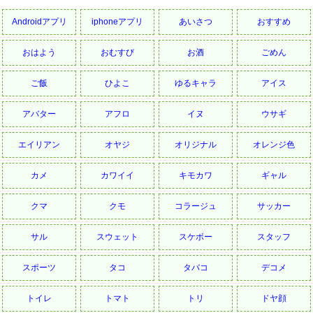
Androidアプリ
iphoneアプリ
あいさつ
おすすめ
おはよう
おむすび
お酒
ごめん
ご飯
ひよこ
ゆるキャラ
アイス
アバター
アフロ
イヌ
ウサギ
エイリアン
オヤジ
オリジナル
オレンジ色
カメ
カワイイ
キモカワ
ギャル
クマ
クモ
コラージュ
サッカー
サル
スウェット
スケボー
スタッフ
スポーツ
タコ
タバコ
デコメ
トイレ
トマト
トリ
ドヤ顔