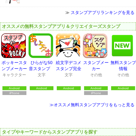
≫
スタンプアプリランキングを見る
オススメの無料スタンプアプリ＆クリエイターズスタンプ
ポッキースタ
ひらがな50
絵文字デコメ
スタンプメー
無料スタンプ
ンプメーカー
音スタンプ
スタンプ完全
カー
情報
無料で使える
無料★えもじ
キャラクター
文字
文字
その他
その他
スタンプアプ
No.1エモジ
リ
バ+*
Android
Android
Android
Android
Android
iPhone
iPhone
≫オススメ無料スタンプアプリをもっと見る
タイプやキーワードからスタンプアプリを探す