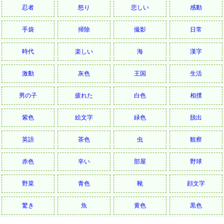
忍者
怒り
悲しい
感動
手袋
掃除
撮影
日常
時代
楽しい
海
漢字
激動
灰色
王国
生活
男の子
疲れた
白色
相撲
紫色
絵文字
緑色
脱出
英語
茶色
虫
観察
赤色
辛い
部屋
野球
野菜
青色
靴
顔文字
驚き
魚
黄色
黒色