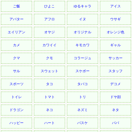
ご飯
ひよこ
ゆるキャラ
アイス
アバター
アフロ
イヌ
ウサギ
エイリアン
オヤジ
オリジナル
オレンジ色
カメ
カワイイ
キモカワ
ギャル
クマ
クモ
コラージュ
サッカー
サル
スウェット
スケボー
スタッフ
スポーツ
タコ
タバコ
デコメ
トイレ
トマト
トリ
ドヤ顔
ドラゴン
ネコ
ネズミ
ネタ
ハッピー
ハート
バスケ
パパ