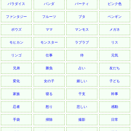
パラダイス
パンダ
パーティ
ピンク色
ファンタジー
フルーツ
ブタ
ペンギン
ボウズ
ママ
マンモス
メガネ
モヒカン
モンスター
ラブラブ
リス
リンゴ
仕事
侍
元気
兄弟
勝負
占い
友だち
変化
女の子
嬉しい
子ども
家族
寝る
干支
幹事
忍者
怒り
悲しい
感動
手袋
掃除
撮影
日常