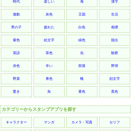
時代
楽しい
海
漢字
激動
灰色
王国
生活
男の子
疲れた
白色
相撲
紫色
絵文字
緑色
脱出
英語
茶色
虫
観察
赤色
辛い
部屋
野球
野菜
青色
靴
顔文字
驚き
魚
黄色
黒色
カテゴリーからスタンプアプリを探す
キャラクター
マンガ
カメラ・写真
セリフ