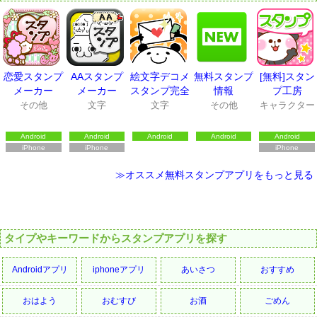
恋愛スタンプ
AAスタンプ
絵文字デコメ
無料スタンプ
[無料]スタン
メーカー
メーカー
スタンプ完全
情報
プ工房
無料★えもじ
その他
文字
文字
その他
キャラクター
No.1エモジ
バ+*
Android
Android
Android
Android
Android
iPhone
iPhone
iPhone
≫オススメ無料スタンプアプリをもっと見る
タイプやキーワードからスタンプアプリを探す
Androidアプリ
iphoneアプリ
あいさつ
おすすめ
おはよう
おむすび
お酒
ごめん