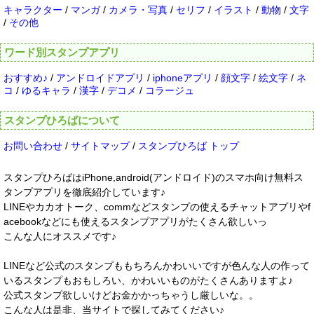
キャラクター
/
マンガ
/
カメラ・写真
/
セリフ
/
イラスト
/
動物
/
文字
/
その他
ワード別スタンプアプリ
おすすめ♪
/
アンドロイドアプリ
/
iphoneアプリ
/
顔文字
/
絵文字
/
ネ
コ
/
ゆるキャラ
/
漢字
/
デコメ
/
コラージュ
スタンプひろばについて
お問い合わせ
/
サイトマップ
/
スタンプひろば トップ
スタンプひろばはiPhone,android(アンドロイド)のスマホ向け無料ス
タンプアプリを徹底紹介しています♪
LINEやカカオトーク、commなどスタンプの使えるチャットアプリやf
acebookなどにも使えるスタンプアプリがたくさん欲しいっ
こんな人にオススメです♪
LINEなど公式のスタンプももちろんかわいいですが色んな人の作って
いるスタンプもおもしろい、かわいいものがたくさんありますよ♪
公式スタンプ欲しいけどお金かかっちゃうし厳しいな。。
こんな人は是非、当サイトで探してみてください♪